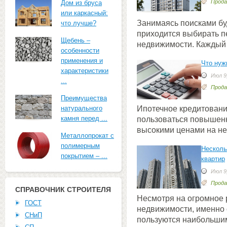
Прода
Дом из бруса
или каркасный:
Занимаясь поисками бу
что лучше?
приходится выбирать п
Щебень –
недвижимости. Каждый 
особенности
применения и
Что нуж
характеристики
Июл 9,
...
Прода
Преимущества
Ипотечное кредитовани
натурального
камня перед ...
пользоваться повышенн
высокими ценами на н
Металлопрокат с
полимерным
Несколь
покрытием – ...
квартир
Июл 9,
Прода
СПРАВОЧНИК СТРОИТЕЛЯ
Несмотря на огромное
ГОСТ
недвижимости, именно
СНиП
пользуются наибольши