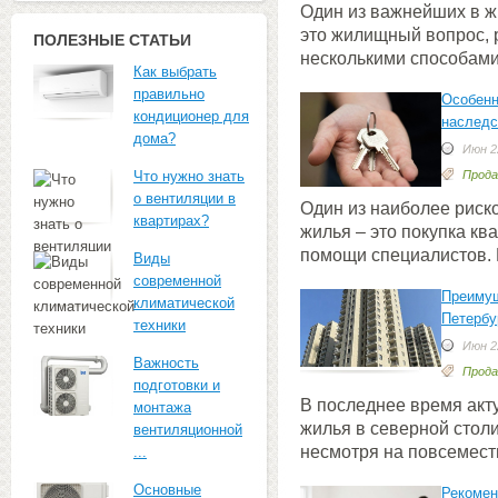
Один из важнейших в ж
это жилищный вопрос,
ПОЛЕЗНЫЕ СТАТЬИ
несколькими способам
Как выбрать
правильно
Особенн
кондиционер для
наследс
дома?
Июн 22
Что нужно знать
Прода
о вентиляции в
Один из наиболее риск
квартирах?
жилья – это покупка кв
помощи специалистов. 
Виды
современной
Преимущ
климатической
Петербу
техники
Июн 22
Важность
Прода
подготовки и
В последнее время акт
монтажа
жилья в северной столи
вентиляционной
несмотря на повсемес
...
Основные
Рекомен