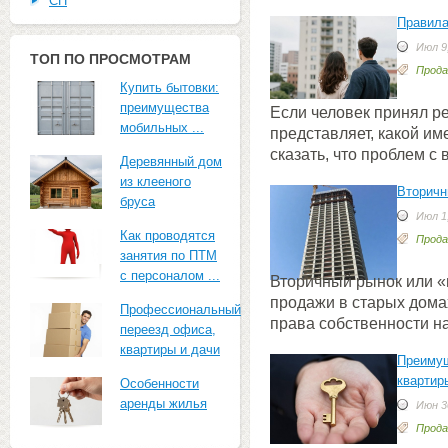
СП
Правила
Июл 9,
ТОП ПО ПРОСМОТРАМ
Прода
Купить бытовки:
преимущества
Если человек принял р
мобильных ...
представляет, какой и
сказать, что проблем с
Деревянный дом
из клееного
Вторичн
бруса
Июл 1,
Как проводятся
Прода
занятия по ПТМ
с персоналом ...
Вторичный рынок или «в
продажи в старых дома
Профессиональный
права собственности на
переезд офиса,
квартиры и дачи
Преимущ
квартир
Особенности
аренды жилья
Июн 30
Прода