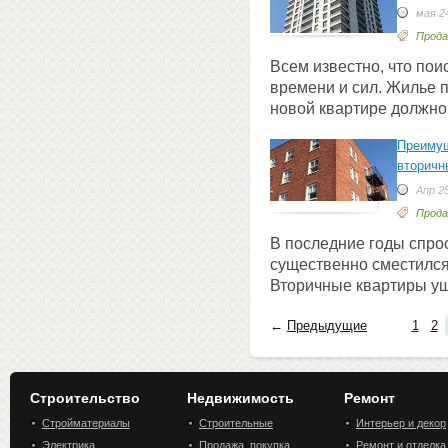
мая 24
Прода
Всем известно, что пои
времени и сил. Жилье п
новой квартире должно
Преимущ
вторичн
Апр 25
Прода
В последние годы спро
существенно сместился
Вторичные квартиры уш
←
Предыдущие
1
2
Строительство
Недвижимость
Ремонт
Стройматериалы
Строительные
Интерьер и декор
Электрика
компании
Продажа, покупка,
квартиры
Ремонт и отделка