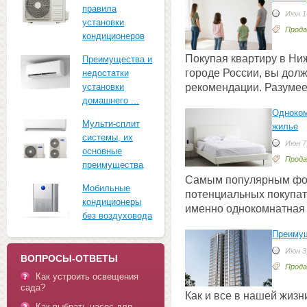
правила
Июн 16
установки
Прода
кондиционеров
Покупая квартиру в Ни
Преимущества и
городе России, вы долж
недостатки
рекомендации. Разумее
установки
домашнего ...
Одноком
Мульти-сплит
жилье
системы, их
Июн 7,
основные
Прода
преимущества
Самым популярным фо
Мобильные
потенциальных покупат
кондиционеры
именно однокомнатная 
без воздуховода
Преимущ
Июн 3,
ВОПРОСЫ-ОТВЕТЫ
Прода
Как устроить освещения
сада?
Как и все в нашей жизн
Как выбрать насос для