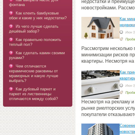
недостатки и преимуще
фонтана
новостройками. Рассм
Как клеить бамбуковые
обои и какие у них недостатки?
Как мин
недвиж
Из чего лучше сделать
дешёвый забор?
Июн 3,
Как правильно положить
Прода
теплый пол?
Рассмотрим несколько
Как сделать камин своими
минимизации рисков пр
руками?
квартиры. Несмотря на
Чем отличаются
керамические раковины от
Как при
мраморных и какую лучше
квартир
выбрать?
Июн 3,
Как дубовый паркет и
Прода
паркет из лиственницы
отличаются между собой?
Несмотря на рекламу и
рынке риелторских усл
покупатели отказывают
Совреме
новостр