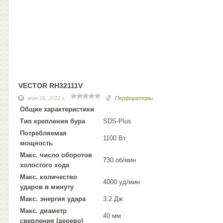
VECTOR RH32111V
мая 26, 2012 г.
Перфораторы
Общие характеристики
Тип крепления бура
SDS-Plus
Потребляемая
1100 Вт
мощность
Макс. число оборотов
730 об/мин
холостого хода
Макс. количество
4000 уд/мин
ударов в минуту
Макс. энергия удара
3.2 Дж
Макс. диаметр
40 мм
сверления (дерево)