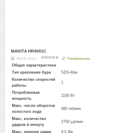
MAKITA HR4001C
Июл 6, 2012 г.
Перфораторы
Общие характеристики
Тип крепления бура
SDS-Max
Количество скоростей
1
работы
Потребляемая
1100 Вт
мощность
Макс. число оборотов
480 об/мин
холостого хода
Макс. количество
2750 уд/мин
ударов в минуту
Макс. энергия удара
9.5 Дж