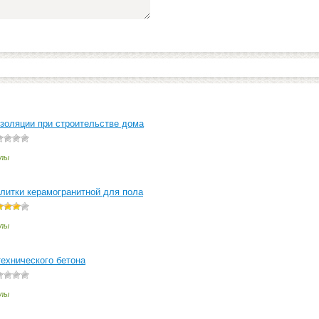
золяции при строительстве дома
лы
литки керамогранитной для пола
лы
ехнического бетона
лы