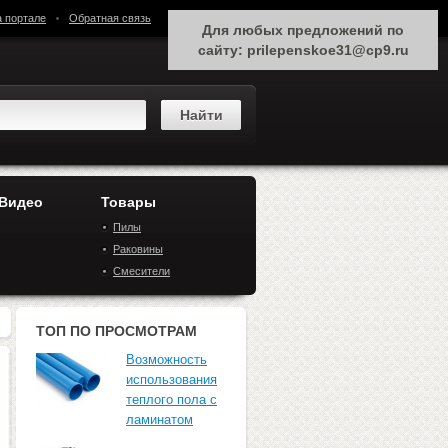
а портале
Обратная связь
Для любых предложений по
сайту: prilepenskoe31@cp9.ru
 Видео
Товары
Пилы
Раковины
Смесители
ТОП ПО ПРОСМОТРАМ
Возможность
использования
теплого пола с
ламинатом