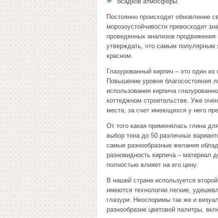
осадков атмосферы.
Постоянно происходит обновление св
морозоустойчивости превосходит зна
проведенных анализов продвижения 
утверждать, что самым популярным я
красном.
Глазурованный кирпич – это один и
Повышение уровня благосостояния л
использования кирпича глазурованно
коттеджном строительстве. Уже очен
места, за счет имеющихся у него пр
От того какая применялась глина для
выбор тона до 50 различных варианто
самые разнообразные желания облад
разновидность кирпича – материал 
полностью влияет на его цену.
В нашей стране используется второй
имеются технологии легкие, удешев
глазури. Неоспоримы так же и визуа
разнообразие цветовой палитры, вкл