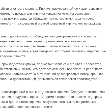
ойств и качеств кирпича. Кирпич глазурованный по характеристики
чительно показатели кирпича керамического. На основании
на рынок материалов облицовочных из керамики, можно точно
вляется глазированный и ангобированный кирпич, что не скажешь
з самых дорогостоящих облицовочных декоративных материалов.
юдей в нашей стране, ведет к увеличению популярности
го в строительстве престижных районов мегаполиса, а так же в
ь недалеко, время, когда материал этот будет занимать лидирующие
екрасных свойств.
 производства кирпича, полностью зависит и его цвет. Колеблется
в оттенков и цветов, что дает возможность воплотить в реальность
ателей недвижимостью в отношении декорирования интерьера. Эта
довольно дорогостоящий, применяемая технология производства
, рассмотренный выше метод обжига кирпича. Следует отметить, что
ляющие продукцию, при этом применяются легкоплавкие, недорогие
льные достоинства кирпича глазурованного, такие например как
ючающей в себя основные оттенки: