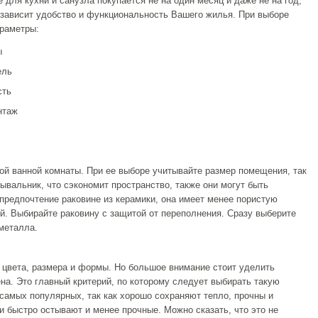
 для кухни и санузла покупается не на один месяц и даже не на год,
, зависит удобство и функциональность Вашего жилья. При выборе
раметры:
ы
ель
сть
нтаж
ой ванной комнаты. При ее выборе учитывайте размер помещения, так
ывальник, что сэкономит пространство, также они могут быть
предпочтение раковине из керамики, она имеет менее пористую
ей. Выбирайте раковину с защитой от переполнения. Сразу выберите
металла.
 цвета, размера и формы. Но большое внимание стоит уделить
ена. Это главный критерий, по которому следует выбирать такую
 самых популярных, так как хорошо сохраняют тепло, прочны и
и быстро остывают и менее прочные. Можно сказать, что это не