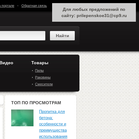
а портале
Обратная связь
Для любых предложений по
сайту: prilepenskoe31@cp9.ru
 Видео
Товары
Пилы
Раковины
Смесители
ТОП ПО ПРОСМОТРАМ
Пропитка для
бетона:
особенности и
преимущества
использования