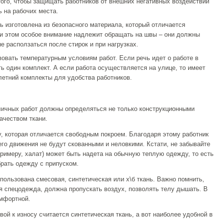
ого, чтобы защищать работников от внешних негативных воздействий
ь на рабочих места.
 изготовлена из безопасного материала, который отличается
и этом особое внимание надлежит обращать на швы – они должны
е расползаться после стирок и при нагрузках.
овать температурным условиям работ. Если речь идет о работе в
 один комплект. А если работа осуществляется на улице, то имеет
летний комплекты для удобства работников.
ичных работ должны определяться не только конструкционными
ачеством ткани.
, которая отличается свободным покроем. Благодаря этому работник
его движения не будут скованными и неловкими. Кстати, не забывайте
примеру, халат) может быть надета на обычную теплую одежду, то есть
рать одежду с припуском.
пользована смесовая, синтетическая или х\б ткань. Важно помнить,
ся спецодежда, должна пропускать воздух, позволять телу дышать. В
омфортной.
вой к износу считается синтетическая ткань, а вот наиболее удобной в