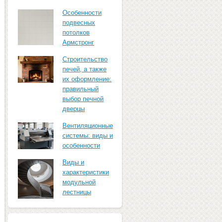
Особенности
подвесных
потолков
Армстронг
Строительство
печей, а также
их оформление:
правильный
выбор печной
дверцы
Вентиляционные
системы: виды и
особенности
Виды и
характеристики
модульной
лестницы