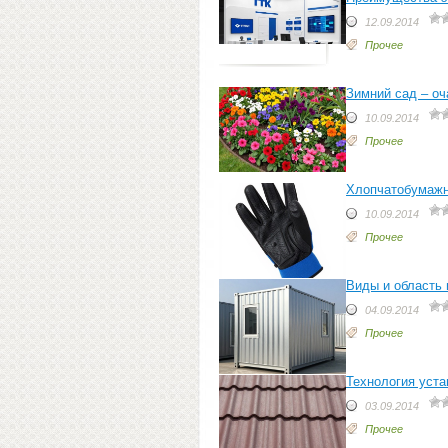
12.09.2014
Прочее
Зимний сад – оч
10.09.2014
Прочее
Хлопчатобумажн
10.09.2014
Прочее
Виды и область 
04.09.2014
Прочее
Технология уста
03.09.2014
Прочее