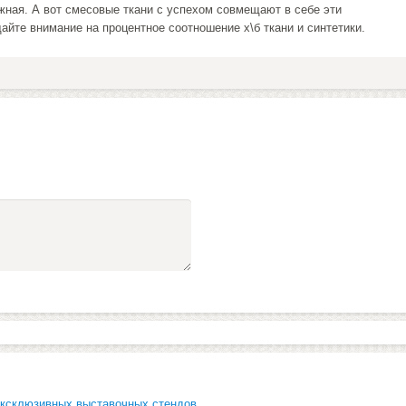
жная. А вот смесовые ткани с успехом совмещают в себе эти
айте внимание на процентное соотношение х\б ткани и синтетики.
ксклюзивных выставочных стендов