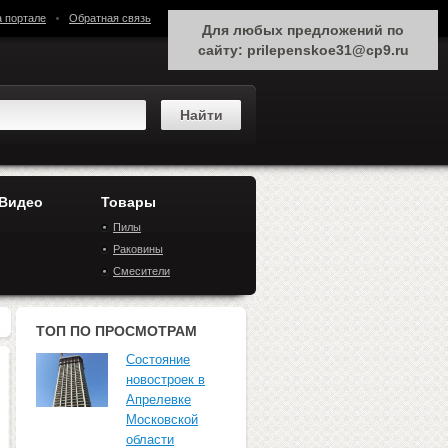
а портале
Обратная связь
Для любых предложений по
сайту: prilepenskoe31@cp9.ru
 Видео
Товары
Пилы
Раковины
Смесители
ТОП ПО ПРОСМОТРАМ
Состояние
новостроек в
Апрелевке
Московской
области