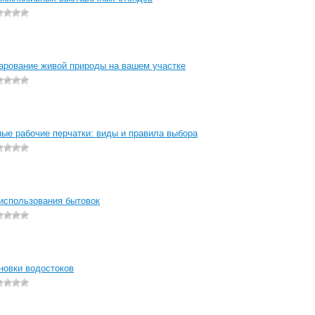
арование живой природы на вашем участке
ые рабочие перчатки: виды и правила выбора
использования бытовок
новки водостоков