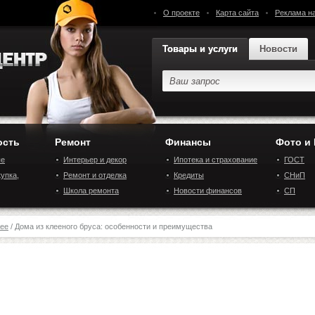
О проекте
Карта сайта
Реклама н
Товары и услуги
Новости
ость
Ремонт
Финансы
Фото и
ые
Интерьер и декор
Ипотека и страхование
ГОСТ
упка,
квартиры
Ремонт и отделка
Кредиты
СНиП
Школа ремонта
Новости финансов
СП
ее
/ Дома из клееного бруса: особенности и преимущества