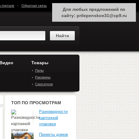
а портале
Обратная связь
Для любых предложений по
сайту: prilepenskoe31@cp9.ru
 Видео
Товары
Пилы
Раковины
Смесители
ТОП ПО ПРОСМОТРАМ
Разновидности
картонной
упаковки
Проекты домов