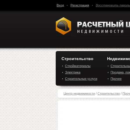
Вход
Регистрация
Восстановить пароль
Строительство
Недвижим
Стройматериалы
Строительн
Электрика
компании
Продажа, пок
Строительные услуги
аренда
Прочее
Центр недвижимости
/
Строительство
/
Проч