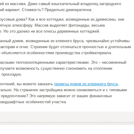
й из массива. Даже самый взыскательный владелец загородного
ий вариант. Стоимость? Предельно демократична.
усовые дома? Как и все коттеджи, возведенные из древесины, они
иятную атмосферу. Массив выделяет фитонциды, весьма
. Но это далеко не все плюсы деревянных коттеджей.
ачный домик, возведенные из клееного бруса, чрезвычайно устойчивы
акторам и огню. Строение будет отличаться прочностью и длительным
ы объясняются особенностями производства стройматериала.
расными теплоизоляционными характеристиками. Это – несомненный
олучаете возможность существенно сэкономить на отоплении
 прохладно.
очтений, вы можете заказать
проекты домов из клеенного бруса
,
ально. На страничке застройщика можно ознакомиться и с типовыми
ь предпочтение? Это напрямую зависит от ваших финансовых
ландшафтных особенностей участка.