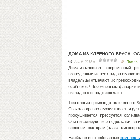
ДОМА ИЗ КЛЕЕНОГО БРУСА: О
Авг 9, 2015 г.
Прочее
Дома из массива – современный трен
возведенные из всех видов обработ
владельцы отмечают их превосходны
особняков? Несомненным фаворито
наглядно это подтверждают.
Технология производства клееного б
Сначала бревно обрабатывается (уст
просушивается, прессуется, склеив
Они нивелируют все недостатки: зн
внешним факторам (влага, микроорга
Наиболее востребованные
комплекты