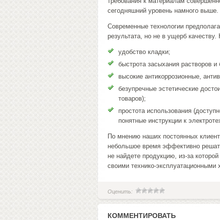
требования к материалам совершенно
сегодняшний уровень намного выше.
Современные технологии предполагаю
результата, но не в ущерб качеству.
удобство кладки;
быстрота засыхания растворов и 
высокие антикоррозионные, анти
безупречные эстетические достои
товаров);
простота использования (доступ
понятные инструкции к электроте
По мнению наших постоянных клиен
небольшое время эффективно решать
не найдете продукцию, из-за которо
своими технико-эксплуатационными 
Оценить:
КОММЕНТИРОВАТЬ