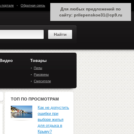
а портале
Обратная связь
Для любых предложений по
сайту: prilepenskoe31@cp9.ru
 Видео
Товары
Пилы
Раковины
Смесители
ТОП ПО ПРОСМОТРАМ
Как не допустить
ошибки при
выборе жилья
для отдыха в
Крыму?