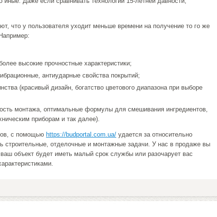
 иные. Даже если сравнивать технологии 15-летней давности,
т, что у пользователя уходит меньше времени на получение то го же
 Например:
более высокие прочностные характеристики;
вибрационные, антиударные свойства покрытий;
нства (красивый дизайн, богатство цветового диапазона при выборе
ность монтажа, оптимальные формулы для смешивания ингредиентов,
хническим приборам и так далее).
тов, с помощью
https://budportal.com.ua/
удается за относительно
 строительные, отделочные и монтажные задачи. У нас в продаже вы
й ваш объект будет иметь малый срок службы или разочарует вас
характеристиками.