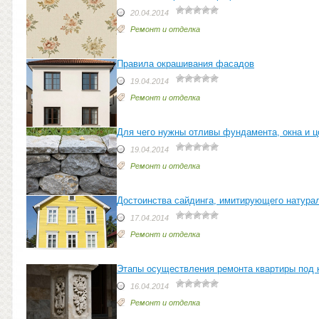
20.04.2014
Ремонт и отделка
Правила окрашивания фасадов
19.04.2014
Ремонт и отделка
Для чего нужны отливы фундамента, окна и ц
19.04.2014
Ремонт и отделка
Достоинства сайдинга, имитирующего натура
17.04.2014
Ремонт и отделка
Этапы осуществления ремонта квартиры под
16.04.2014
Ремонт и отделка