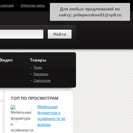
а портале
Обратная связь
Для любых предложений по
сайту: prilepenskoe31@cp9.ru
 Видео
Товары
Пилы
Раковины
Смесители
ТОП ПО ПРОСМОТРАМ
Мебельная
фурнитура и
особенности ее
выбора